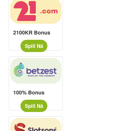
2100KR Bonus
Spill Nå
100% Bonus
Spill Nå