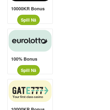
10000KR Bonus
Spill Nå
100% Bonus
Spill Nå
10000KR Bonus