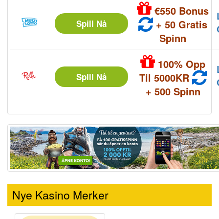
€550 Bonus
+ 50 Gratis
Spill Nå
Spinn
100% Opp
Til 5000KR
Spill Nå
+ 500 Spinn
Nye Kasino Merker