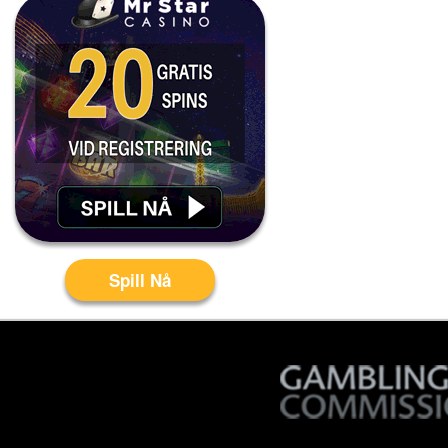
Spill Nå