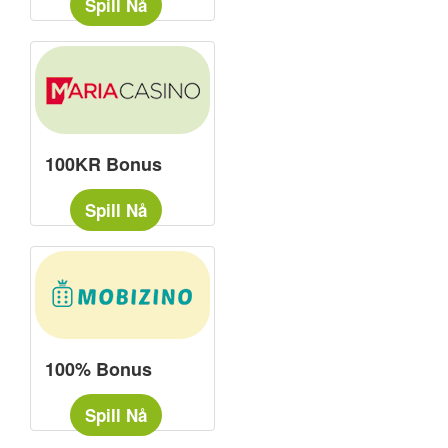
Spill Nå
100KR Bonus
Spill Nå
100% Bonus
Spill Nå