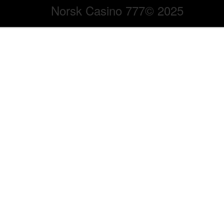
Norsk Casino 777© 2025