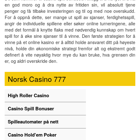
en god moro og å dra nytte av fritiden sin, vil absolutt tjene
penger og få tilbake investeringen og til og med noe overskudd.
For å oppnå dette, ser mange ut spill av sjanser, ferdighetsspill,
angir de individuelle spillene eller søker online turneringene, alle
med det formål å knytte flaks med nødvendig kunnskap om hvert
spill for å øke sine sjanser til å vinne. Den første strategien for å
vinne på et online kasino er å alltid holde ansvaret ditt på høyeste
nivå, holde din økonomiske strategi fremfor alt og ekstremt godt
definert å vite nøyaktig hvor mye du kan bruke, hva grensen din
er, og aldri overskride den.
Norsk Casino 777
High Roller Casino
Casino Spill Bonuser
Spilleautomater på nett
Casino Hold'em Poker