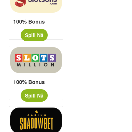
100% Bonus
Spill Nå
100% Bonus
Spill Nå