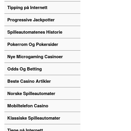
Tipping på Internett
Progressive Jackpotter
Spilleautomatenes Historie
Pokerrom Og Pokersider
Nye Microgaming Casinoer
Odds Og Betting
Beste Casino Artikler
Norske Spilleautomater
Mobiltelefon Casino
Klassiske Spilleautomater
Tjene på Internett