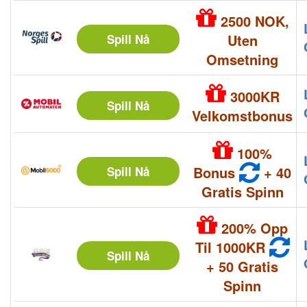
2500 NOK,
Uten
Spill Nå
Omsetning
3000KR
Spill Nå
Velkomstbonus
100%
Bonus
+ 40
Spill Nå
Gratis Spinn
200% Opp
Til 1000KR
Spill Nå
+ 50 Gratis
Spinn