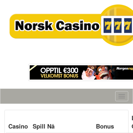
Toggl
naviga
Casino
Spill Nå
Bonus