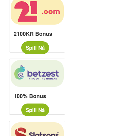
2100KR Bonus
Spill Nå
100% Bonus
Spill Nå