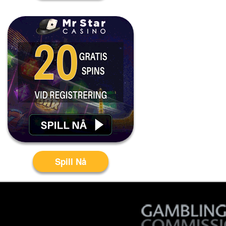
Spill Nå