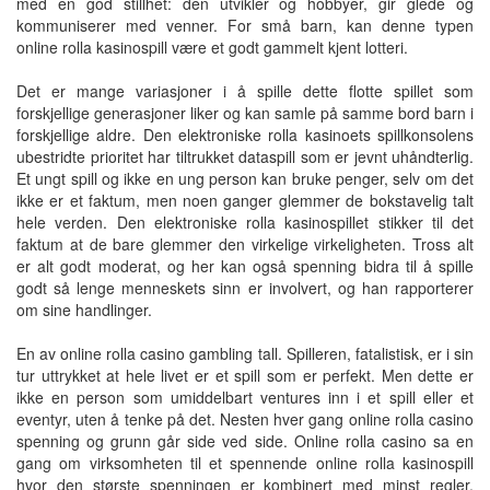
med en god stillhet: den utvikler og hobbyer, gir glede og
kommuniserer med venner. For små barn, kan denne typen
online rolla kasinospill være et godt gammelt kjent lotteri.
Det er mange variasjoner i å spille dette flotte spillet som
forskjellige generasjoner liker og kan samle på samme bord barn i
forskjellige aldre. Den elektroniske rolla kasinoets spillkonsolens
ubestridte prioritet har tiltrukket dataspill som er jevnt uhåndterlig.
Et ungt spill og ikke en ung person kan bruke penger, selv om det
ikke er et faktum, men noen ganger glemmer de bokstavelig talt
hele verden. Den elektroniske rolla kasinospillet stikker til det
faktum at de bare glemmer den virkelige virkeligheten. Tross alt
er alt godt moderat, og her kan også spenning bidra til å spille
godt så lenge menneskets sinn er involvert, og han rapporterer
om sine handlinger.
En av online rolla casino gambling tall. Spilleren, fatalistisk, er i sin
tur uttrykket at hele livet er et spill som er perfekt. Men dette er
ikke en person som umiddelbart ventures inn i et spill eller et
eventyr, uten å tenke på det. Nesten hver gang online rolla casino
spenning og grunn går side ved side. Online rolla casino sa en
gang om virksomheten til et spennende online rolla kasinospill
hvor den største spenningen er kombinert med minst regler.