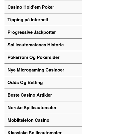
Casino Hold'em Poker
Tipping på Internett
Progressive Jackpotter
Spilleautomatenes Historie
Pokerrom Og Pokersider
Nye Microgaming Casinoer
Odds Og Betting
Beste Casino Artikler
Norske Spilleautomater
Mobiltelefon Casino
Klassiske Spilleautomater